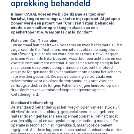
oprekking behandeld
Binnen CAHAL voeren we bij zeldzame aangeboren
hartafwijkingen soms ingewikkelde ingrepen uit. Afgelopen
zomer werd een patiënt met “Cor Triatriatum” behandeld
middels een ballon-oprekking in plaats van een
openhartoperatie. Waarom is dat bijzonder?
Wat is een Cor Triatriatum
Een normaal hart heeft twee boezems en twee hartkamers. Bij het
zogenoemde Cor Triatriatum, een uiterst zeldzame aangeboren
hartafwijking, zijn er als het ware drie boezems. Dat wil zeggen,
er is een vlies in de linkerboezem, waardoor een achterste en een
voorste compartiment ontstaat. Door een nauwe opening in het
vlies tussen deze beide compartimenten stroomt het bloed
vanuit de longen naar de linker hartkamer om daarna het lichaam
in te worden gepompt. Die nauwe opening veroorzaakt een
belemmering voor de bloeddoorstroming en zorgt voor een
verhoogde druk in de longen. Patiënten krijgen hierdoor op den
duur klachten van verminderd inspanningsvermogen en
kortademigheid.
Standaard behandeling
De standaard behandeling is het ‘wegknippen van een stukje uit
dit vlies’ door de hartchirurg, gespecialiseerd in aangeboren
hartaandoeningen tijdens een openhartoperatie. Het hart moet
worden stilgelegd en aangesloten op de hartlong machine. De
operatie is technisch niet ingewikkeld, maar voor de patiënt
ingrijpend. Als deze ingreep met een hartkatheterisatie via de lies