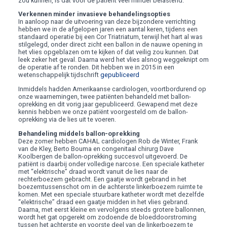
zou kunnen, is dat voor de patiënt veel minder belastend.
Verkennen minder invasieve behandelingsopties
In aanloop naar de uitvoering van deze bijzondere verrichting
hebben we in de afgelopen jaren een aantal keren, tijdens een
standaard operatie bij een Cor Triatriatum, terwijl het hart al was
stilgelegd, onder direct zicht een ballon in de nauwe opening in
het vlies opgeblazen om te kijken of dat veilig zou kunnen. Dat
leek zeker het geval. Daarna werd het vlies alsnog weggeknipt om
de operatie af te ronden. Dit hebben we in 2015 in een
wetenschappelijk tijdschrift
gepubliceerd
Inmiddels hadden Amerikaanse cardiologen, voortbordurend op
onze waarnemingen, twee patiënten behandeld met ballon-
oprekking en dit vorig jaar gepubliceerd. Gewapend met deze
kennis hebben we onze patiënt voorgesteld om de ballon-
oprekking via de lies uit te voeren.
Behandeling middels ballon-oprekking
Deze zomer hebben CAHAL cardiologen Rob de Winter, Frank
van de Kley, Berto Bouma en congenitaal chirurg Dave
Koolbergen de ballon-oprekking succesvol uitgevoerd. De
patiënt is daarbij onder volledige narcose. Een speciale katheter
met “elektrische” draad wordt vanuit de lies naar de
rechterboezem gebracht. Een gaatje wordt gebrand in het
boezemtussenschot om in de achterste linkerboezem ruimte te
komen. Met een speciale stuurbare katheter wordt met dezelfde
“elektrische” draad een gaatje midden in het vlies gebrand.
Daarna, met eerst kleine en vervolgens steeds grotere ballonnen,
wordt het gat opgerekt om zodoende de bloeddoorstroming
tussen het achterste en voorste deel van de linkerboezem te