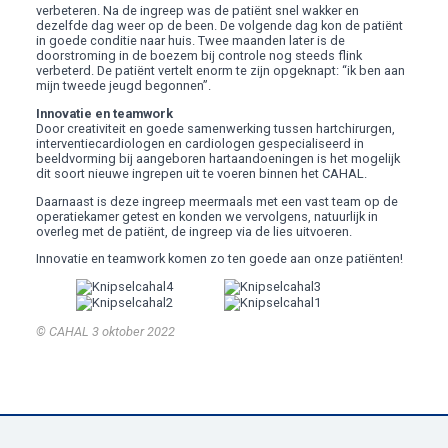
verbeteren. Na de ingreep was de patiënt snel wakker en
dezelfde dag weer op de been. De volgende dag kon de patiënt
in goede conditie naar huis. Twee maanden later is de
doorstroming in de boezem bij controle nog steeds flink
verbeterd. De patiënt vertelt enorm te zijn opgeknapt: “ik ben aan
mijn tweede jeugd begonnen”.
Innovatie en teamwork
Door creativiteit en goede samenwerking tussen hartchirurgen,
interventiecardiologen en cardiologen gespecialiseerd in
beeldvorming bij aangeboren hartaandoeningen is het mogelijk
dit soort nieuwe ingrepen uit te voeren binnen het CAHAL.
Daarnaast is deze ingreep meermaals met een vast team op de
operatiekamer getest en konden we vervolgens, natuurlijk in
overleg met de patiënt, de ingreep via de lies uitvoeren.
Innovatie en teamwork komen zo ten goede aan onze patiënten!
© CAHAL
3 oktober 2022