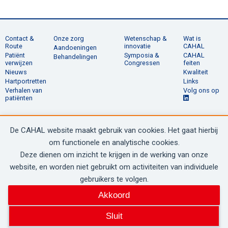
Contact &
Onze zorg
Wetenschap &
Wat is
Route
innovatie
CAHAL
Aandoeningen
Patiënt
Symposia &
CAHAL
Behandelingen
verwijzen
Congressen
feiten
Nieuws
Kwaliteit
Hartportretten
Links
Verhalen van
Volg ons op
patiënten
De CAHAL website maakt gebruik van cookies. Het gaat hierbij
© 2020 - 2026 CAHAL
om functionele en analytische cookies.
Deze dienen om inzicht te krijgen in de werking van onze
website, en worden niet gebruikt om activiteiten van individuele
gebruikers te volgen.
Akkoord
SITEMAP
Sluit