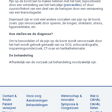
Pijn op de borst kan te maken hebben met het hart, bijvoorbeeld
door een ontsteking van het hartzakje (
pericarditis
) of door
zuurstoftekort van een deel van de hartspier door een vernauwing
van een kransslagader.
Daarnaast zijn er ook veel andere oorzaken van pijn op de borst,
zoals: pijn veroorzaakt door spieren, de longen, slokdarm, stress,
hyperventilatie, etc.
Hoe stellen we de diagnose?
Om te beoordelen of de pijn op de borst wordt veroorzaakt door
het hart wordt gebruik gemaakt van oa: ECG, echocardiografie,
inspanningsonderzoek, CT-scan en hartkatheterisatie.
De behandeling
Afhankelijk van de oorzaak zal behandeling noodzakelijk zijn.
Contact &
Onze zorg
Wetenschap &
Wat is
Route
innovatie
CAHAL
Aandoeningen
Patiënt
Symposia &
CAHAL
Behandelingen
verwijzen
Congressen
feiten