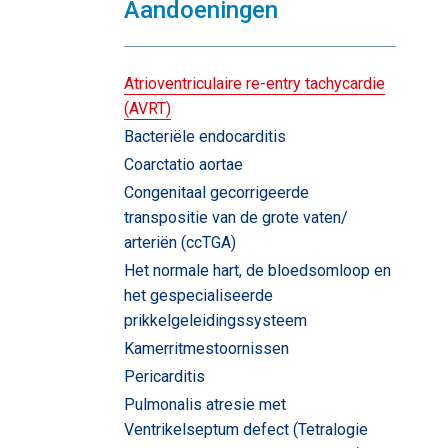
Aandoeningen
Atrioventriculaire re-entry tachycardie
(AVRT)
Bacteriële endocarditis
Coarctatio aortae
Congenitaal gecorrigeerde
transpositie van de grote vaten/
arteriën (ccTGA)
Het normale hart, de bloedsomloop en
het gespecialiseerde
prikkelgeleidingssysteem
Kamerritmestoornissen
Pericarditis
Pulmonalis atresie met
Ventrikelseptum defect (Tetralogie