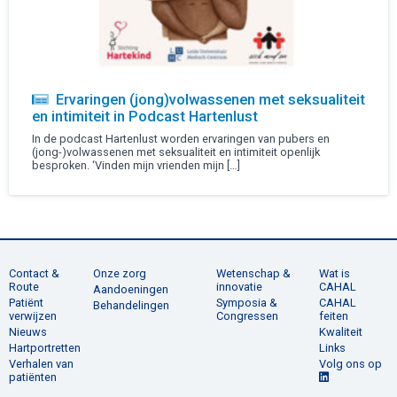
Ervaringen (jong)volwassenen met seksualiteit
en intimiteit in Podcast Hartenlust
In de podcast Hartenlust worden ervaringen van pubers en
(jong-)volwassenen met seksualiteit en intimiteit openlijk
besproken. ‘Vinden mijn vrienden mijn […]
Contact &
Onze zorg
Wetenschap &
Wat is
Route
innovatie
CAHAL
Aandoeningen
Patiënt
Symposia &
CAHAL
Behandelingen
verwijzen
Congressen
feiten
Nieuws
Kwaliteit
Hartportretten
Links
Verhalen van
Volg ons op
patiënten