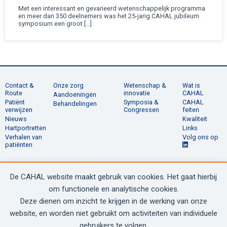
Met een interessant en gevarieerd wetenschappelijk programma
en meer dan 350 deelnemers was het 25-jarig CAHAL jubileum
symposium een groot […]
Contact &
Onze zorg
Wetenschap &
Wat is
Route
innovatie
CAHAL
Aandoeningen
Patiënt
Symposia &
CAHAL
Behandelingen
verwijzen
Congressen
feiten
Nieuws
Kwaliteit
Hartportretten
Links
Verhalen van
Volg ons op
patiënten
De CAHAL website maakt gebruik van cookies. Het gaat hierbij
© 2020 - 2026 CAHAL
om functionele en analytische cookies.
Deze dienen om inzicht te krijgen in de werking van onze
website, en worden niet gebruikt om activiteiten van individuele
SITEMAP
gebruikers te volgen.