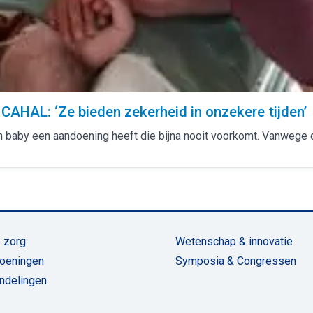
t CAHAL: ‘Ze bieden zekerheid in onzekere tijden’
ren baby een aandoening heeft die bijna nooit voorkomt. Vanwege 
 zorg
Wetenschap & innovatie
oeningen
Symposia & Congressen
ndelingen