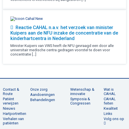
Reactie CAHAL n.a.v. het verzoek van minister
Kuipers aan de NFU inzake de concentratie van de
kinderhartcentra in Nederland
Minister Kuipers van VWS heeft de NFU gevraagd een door alle
universitair medische centra gedragen voorstel te doen voor
concentratie […]
Contact &
Onze zorg
Wetenschap &
Wat is
Route
innovatie
CAHAL
Aandoeningen
Patiënt
Symposia &
CAHAL
Behandelingen
verwijzen
Congressen
feiten
Nieuws
Kwaliteit
Hartportretten
Links
Verhalen van
Volg ons op
patiënten