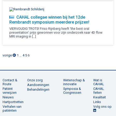
CAHAL collegae winnen bij het 12de
Rembrandt symposium meerdere prijzen!
VIERVOUDIG TROTS! Friso Rijnberg heeft ‘the best oral
presentation’ prijs gewonnen voor zijn onderzoek naar 4D flow
MRI imaging in […]
vorige
1
…
4
5
6
Contact &
Onze zorg
Wetenschap &
Wat is
Route
innovatie
CAHAL
Aandoeningen
Patiënt
Symposia &
CAHAL
Behandelingen
verwijzen
Congressen
feiten
Nieuws
Kwaliteit
Hartportretten
Links
Verhalen van
Volg ons op
patiënten