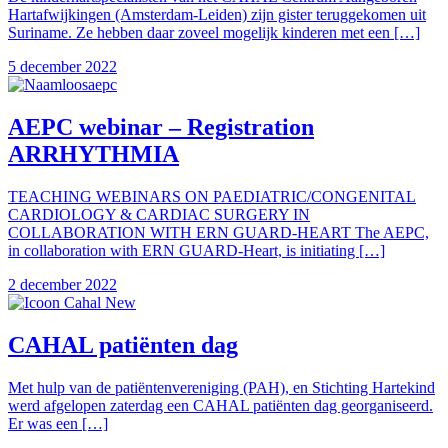
Hartafwijkingen (Amsterdam-Leiden) zijn gister teruggekomen uit
Suriname. Ze hebben daar zoveel mogelijk kinderen met een […]
5 december 2022
AEPC webinar – Registration
ARRHYTHMIA
TEACHING WEBINARS ON PAEDIATRIC/CONGENITAL
CARDIOLOGY & CARDIAC SURGERY IN
COLLABORATION WITH ERN GUARD-HEART The AEPC,
in collaboration with ERN GUARD-Heart, is initiating […]
2 december 2022
CAHAL patiënten dag
Met hulp van de patiëntenvereniging (PAH), en Stichting Hartekind
werd afgelopen zaterdag een CAHAL patiënten dag georganiseerd.
Er was een […]