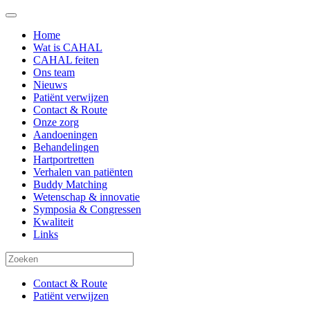
Home
Wat is CAHAL
CAHAL feiten
Ons team
Nieuws
Patiënt verwijzen
Contact & Route
Onze zorg
Aandoeningen
Behandelingen
Hartportretten
Verhalen van patiënten
Buddy Matching
Wetenschap & innovatie
Symposia & Congressen
Kwaliteit
Links
Contact & Route
Patiënt verwijzen