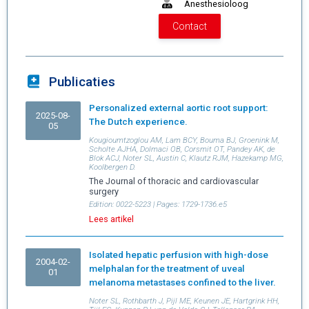
Anesthesioloog
LUMC
Contact
Publicaties
Personalized external aortic root support:
2025-08-
The Dutch experience.
05
Kougioumtzoglou AM, Lam BCY, Bouma BJ, Groenink M,
Scholte AJHA, Dolmaci OB, Corsmit OT, Pandey AK, de
Blok ACJ, Noter SL, Austin C, Klautz RJM, Hazekamp MG,
Koolbergen D.
The Journal of thoracic and cardiovascular
surgery
Edition:
0022-5223
| Pages:
1729-1736.e5
Lees artikel
Isolated hepatic perfusion with high-dose
2004-02-
melphalan for the treatment of uveal
01
melanoma metastases confined to the liver.
Noter SL, Rothbarth J, Pijl ME, Keunen JE, Hartgrink HH,