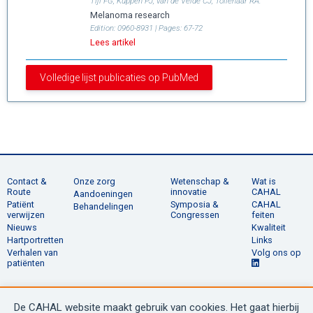
Tijl FG, Kuppen PJ, van de Velde CJ, Tollenaar RA.
Melanoma research
Edition:
0960-8931
| Pages:
67-72
Lees artikel
Volledige lijst publicaties op PubMed
Contact &
Onze zorg
Wetenschap &
Wat is
Route
innovatie
CAHAL
Aandoeningen
Patiënt
Symposia &
CAHAL
Behandelingen
verwijzen
Congressen
feiten
Nieuws
Kwaliteit
Hartportretten
Links
Verhalen van
Volg ons op
patiënten
De CAHAL website maakt gebruik van cookies. Het gaat hierbij