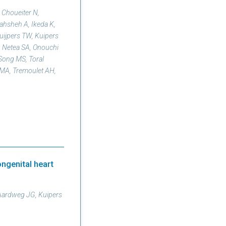
, Choueiter N,
ahsheh A, Ikeda K,
uijpers TW, Kuipers
, Netea SA, Onouchi
 Song MS, Toral
 MA, Tremoulet AH,
ongenital heart
 Aardweg JG, Kuipers