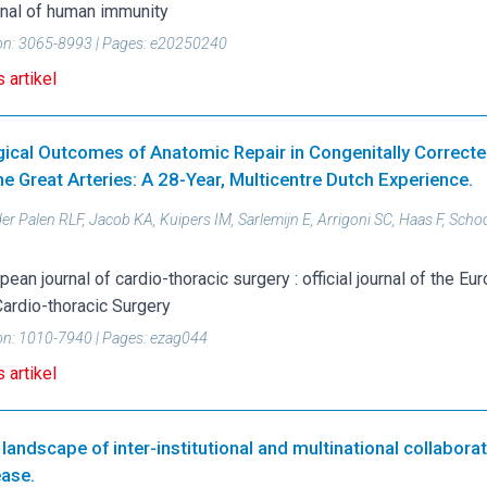
nal of human immunity
on:
3065-8993
| Pages:
e20250240
 artikel
gical Outcomes of Anatomic Repair in Congenitally Correct
he Great Arteries: A 28-Year, Multicentre Dutch Experience.
er Palen RLF, Jacob KA, Kuipers IM, Sarlemijn E, Arrigoni SC, Haas F, Sc
pean journal of cardio-thoracic surgery : official journal of the E
Cardio-thoracic Surgery
on:
1010-7940
| Pages:
ezag044
 artikel
landscape of inter-institutional and multinational collabora
ease.