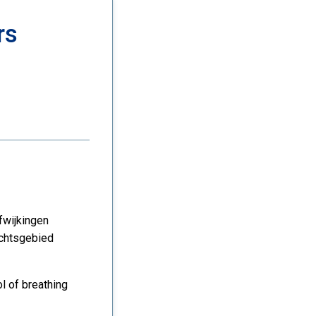
rs
fwijkingen
achtsgebied
l of breathing