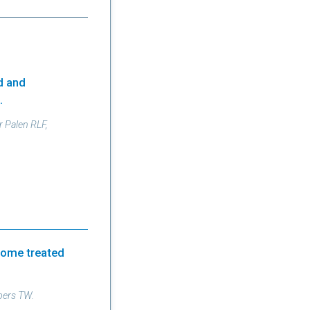
d and
.
 Palen RLF,
rome treated
pers TW.