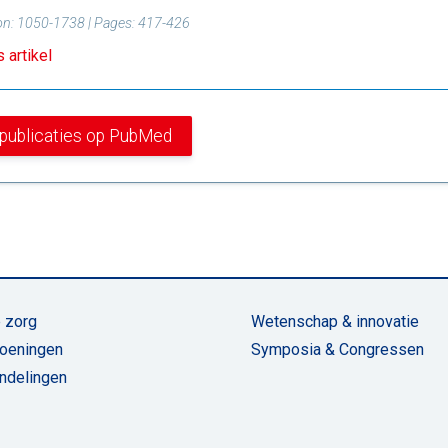
on:
1050-1738
| Pages:
417-426
 artikel
t publicaties op PubMed
 zorg
Wetenschap & innovatie
oeningen
Symposia & Congressen
ndelingen