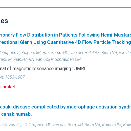
ies
monary Flow Distribution in Patients Following Hemi-Mustar
rectional Glenn Using Quantitative 4D Flow Particle Tracking
Schuppen J, Kuipers IM, Hazekamp MG, van der Hulst AE, Blom NA, van der
nink M, Planken RN, van Ooij P, Schrauben EM.
nal of magnetic resonance imaging : JMRI
on:
1053-1807
 artikel
asaki disease complicated by macrophage activation synd
h canakinumab.
a SA, van Stijn D, Gruppen MP, van den Berg JM, Blom NA, Kuipers IM, Kuij