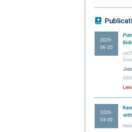
Publicat
Pul
2026-
Bidi
06-20
van 
Groe
Jour
Editi
Lees
Kaw
2026-
wit
04-09
Nete