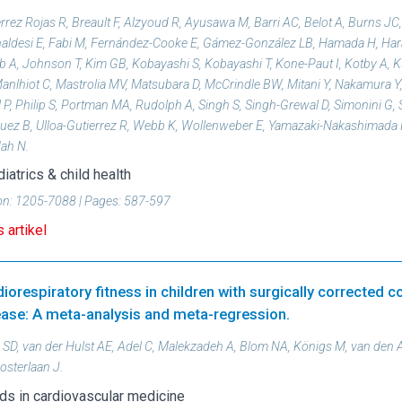
rrez Rojas R, Breault F, Alzyoud R, Ayusawa M, Barri AC, Belot A, Burns JC
naldesi E, Fabi M, Fernández-Cooke E, Gámez-González LB, Hamada H, Har
 A, Johnson T, Kim GB, Kobayashi S, Kobayashi T, Kone-Paut I, Kotby A, K
anlhiot C, Mastrolia MV, Matsubara D, McCrindle BW, Mitani Y, Nakamura Y
l P, Philip S, Portman MA, Rudolph A, Singh S, Singh-Grewal D, Simonini G,
uez B, Ulloa-Gutierrez R, Webb K, Wollenweber E, Yamazaki-Nakashimada
ah N.
iatrics & child health
on:
1205-7088
| Pages:
587-597
 artikel
iorespiratory fitness in children with surgically corrected c
ease: A meta-analysis and meta-regression.
 SD, van der Hulst AE, Adel C, Malekzadeh A, Blom NA, Königs M, van den
osterlaan J.
ds in cardiovascular medicine