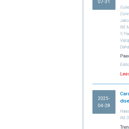
07-31
Gutie
Cori
Jakob
IM, M
Y, Pa
Vázq
Dahd
Paed
Editi
Lees
Card
2025-
dis
04-28
Haas
IM, O
Tren