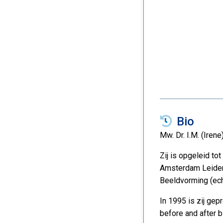
Bio
Mw. Dr. I.M. (Iren
Zij is opgeleid t
Amsterdam Leiden
Beeldvorming (ech
In 1995 is zij ge
before and after bi