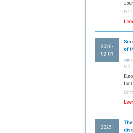
Jour
Editi
Lees
Sur
2026-
of t
02-01
van d
MG.
Euro
for 
Editi
Lees
The 
2025-
dis