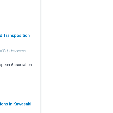
ed Transposition
hoof PH, Hazekamp
uropean Association
tions in Kawasaki