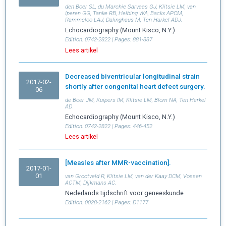
den Boer SL, du Marchie Sarvaas GJ, Klitsie LM, van
Iperen GG, Tanke RB, Helbing WA, Backx APCM,
Rammeloo LAJ, Dalinghaus M, Ten Harkel ADJ.
Echocardiography (Mount Kisco, N.Y.)
Edition:
0742-2822
| Pages:
881-887
Lees artikel
Decreased biventricular longitudinal strain
2017-02-
shortly after congenital heart defect surgery.
06
de Boer JM, Kuipers IM, Klitsie LM, Blom NA, Ten Harkel
AD.
Echocardiography (Mount Kisco, N.Y.)
Edition:
0742-2822
| Pages:
446-452
Lees artikel
[Measles after MMR-vaccination].
2017-01-
01
van Grootveld R, Klitsie LM, van der Kaay DCM, Vossen
ACTM, Dijkmans AC.
Nederlands tijdschrift voor geneeskunde
Edition:
0028-2162
| Pages:
D1177