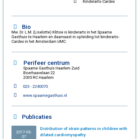
Kinderarts-Cardex
Bio
Mw. Dr. L.M. (Liselotte) Klitsie is kinderarts in het Spaarne
Gasthuis te Haarlem en daarnaast in opleiding tot kinderarts-
Cardex in het Amsterdam UMC.
Perifeer centrum
Spaarne Gasthuis Haarlem Zuid
Boerhaavelaan 22
2035 RC Haarlem
023 - 2240070
www.spaarnegasthuis.nl
Publicaties
Distribution of strain patterns in children with
2017-05-
dilated cardiomyopathy.
07