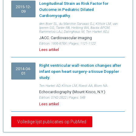
Longitudinal Strain as Risk Factor for
2015-12-
Outcome in Pediatric Dilated
09
Cardiomyopathy.
den Boer SL, du Marchie Sarvaas GJ, Klitsie LM, van
Iperen GG, Tanke RB, Helbing WA, Backx APCM,
Rammeloo LAJ, Dalinghaus M, Ten Harkel ADJ.
JACC. Cardiovascular imaging
Edition:
1936-878X
| Pages:
1121-1122
Lees artikel
Right ventricular wall-motion changes after
2014-04-
infant open heart surgery-a tissue Doppler
01
study.
Ten Harkel AD, Klitsie LM, Roest AA, Blom NA.
Echocardiography (Mount Kisco, N.Y.)
Edition:
0742-2822
| Pages:
548
Lees artikel
Volledige lijst publicaties op PubMed