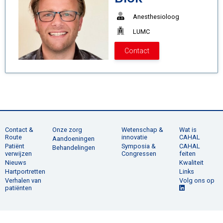
Anesthesioloog
LUMC
Contact
Contact &
Onze zorg
Wetenschap &
Wat is
Route
innovatie
CAHAL
Aandoeningen
Patiënt
Symposia &
CAHAL
Behandelingen
verwijzen
Congressen
feiten
Nieuws
Kwaliteit
Hartportretten
Links
Verhalen van
Volg ons op
patiënten