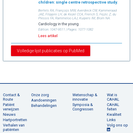
children: single centre retrospective study.
Bertels RA, Françoijs MW, Averdieck CW, Kammeraad
JAE, Filippini LH, de Kezel CCA, Frerich S, Fejzic Z, du
Plessis FA, Rammeloo LAJ, Kuipers IM, Blom NA.
Cardiology in the young
Edition:
1047-9511
| Pages:
1077-1082
Lees artikel
Volledige lijst publicaties op PubMed
Contact &
Onze zorg
Wetenschap &
Wat is
Route
innovatie
CAHAL
Aandoeningen
Patiënt
Symposia &
CAHAL
Behandelingen
verwijzen
Congressen
feiten
Nieuws
Kwaliteit
Hartportretten
Links
Verhalen van
Volg ons op
patiënten