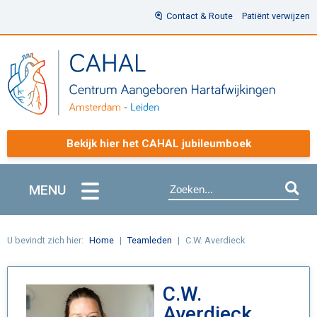
Contact & Route
Patiënt verwijzen
Bekijk hier het CAHAL jubileumboek
MENU
U bevindt zich hier:
Home
Teamleden
C.W. Averdieck
C.W.
Averdieck