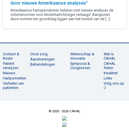
door nieuwe Amerikaanse analyses”
Amerikaanse hartspecialisten hebben met nieuwe analyses de
volumenormen voor kinderhartchirurgie verlaagd. Aangezien
deze normen ten grondslag liggen aan het besluit van de […]
Contact &
Onze zorg
Wetenschap &
Wat is
Route
innovatie
CAHAL
Aandoeningen
Patiënt
Symposia &
CAHAL
Behandelingen
verwijzen
Congressen
feiten
Nieuws
Kwaliteit
Hartportretten
Links
Verhalen van
Volg ons op
patiënten
© 2020 - 2026 CAHAL