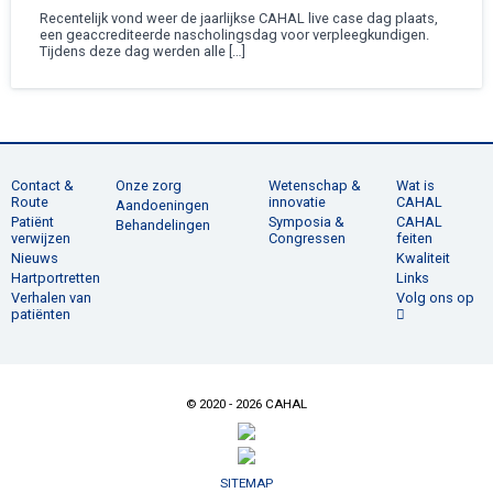
Recentelijk vond weer de jaarlijkse CAHAL live case dag plaats,
een geaccrediteerde nascholingsdag voor verpleegkundigen.
Tijdens deze dag werden alle […]
Contact &
Onze zorg
Wetenschap &
Wat is
Route
innovatie
CAHAL
Aandoeningen
Patiënt
Symposia &
CAHAL
Behandelingen
verwijzen
Congressen
feiten
Nieuws
Kwaliteit
Hartportretten
Links
Verhalen van
Volg ons op
patiënten
© 2020 - 2026 CAHAL
SITEMAP