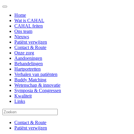
Home
Wat is CAHAL
CAHAL feiten
Ons team
Nieuws
Patiënt verwijzen
Contact & Route
Onze zorg
Aandoeningen
Behandelingen
Hartportretten
Verhalen van patiënten
Buddy Matching
Wetenschap & innovatie
Symposia & Congressen
Kwaliteit
Links
Contact & Route
Patiënt verwijzen