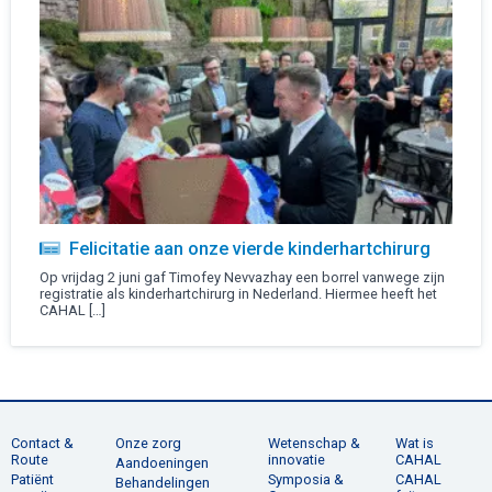
Felicitatie aan onze vierde kinderhartchirurg
Op vrijdag 2 juni gaf Timofey Nevvazhay een borrel vanwege zijn
registratie als kinderhartchirurg in Nederland. Hiermee heeft het
CAHAL […]
Contact &
Onze zorg
Wetenschap &
Wat is
Route
innovatie
CAHAL
Aandoeningen
Patiënt
Symposia &
CAHAL
Behandelingen