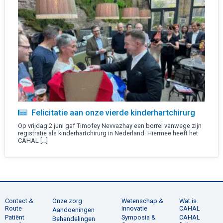
Felicitatie aan onze vierde kinderhartchirurg
Op vrijdag 2 juni gaf Timofey Nevvazhay een borrel vanwege zijn
registratie als kinderhartchirurg in Nederland. Hiermee heeft het
CAHAL […]
Contact &
Onze zorg
Wetenschap &
Wat is
Route
innovatie
CAHAL
Aandoeningen
Patiënt
Symposia &
CAHAL
Behandelingen