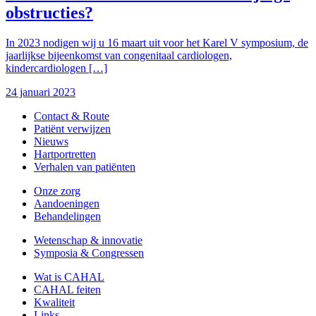
obstructies?
In 2023 nodigen wij u 16 maart uit voor het Karel V symposium, de
jaarlijkse bijeenkomst van congenitaal cardiologen,
kindercardiologen […]
24 januari 2023
Contact & Route
Patiënt verwijzen
Nieuws
Hartportretten
Verhalen van patiënten
Onze zorg
Aandoeningen
Behandelingen
Wetenschap & innovatie
Symposia & Congressen
Wat is CAHAL
CAHAL feiten
Kwaliteit
Links