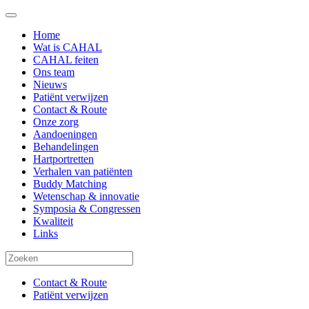
Home
Wat is CAHAL
CAHAL feiten
Ons team
Nieuws
Patiënt verwijzen
Contact & Route
Onze zorg
Aandoeningen
Behandelingen
Hartportretten
Verhalen van patiënten
Buddy Matching
Wetenschap & innovatie
Symposia & Congressen
Kwaliteit
Links
Contact & Route
Patiënt verwijzen