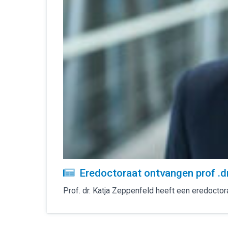
Eredoctoraat ontvangen prof .d
Prof. dr. Katja Zeppenfeld heeft een eredocto