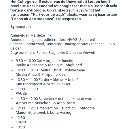
Het College van Bestuur van de Universiteit Leiden heeft
Monique Haak benoemd tot hoogleraar met als leeropdracht
foetale cardiologie. Op vrijdag 2 juni 2023 vindt het
symposium “Hart voor de zaak” plaats, waarna zij haar oratie
“Echo’s uit een toekomst” zal uitspreken.
Symposium
Aanmelden: via deze
link
.
Accreditatie: geaccrediteerd door NVOG (3 punten)
Locatie: Lorentzzaal, Kamerling Onnesgebouw, Steenschuur 25
Leiden
Dagvoorzitters: Femke Slaghekke & Joanne Verweij
9:30 – 10:00 Cel – orgaan – functie
Bauke Adriaanse & Monique Jongbloed
10:00 – 10:30 Foetus – kind – volwassene
Moska Aliasi & Philippine Kiès
10:30 – 11:00 Eerder – kleiner – beter?
Kim Bronsgeest & Mireille Bekker
11:00 – 11:30
PAUZE
11:30 – 12:00 Screenen – detectie – beter worden
Amber van Nisselrooij & Arno Roest
12:00 – 12:30 Intervention – function – outcome
Manon Gijtenbeek & Lotta Herling
12:30
LUNCH
13:30