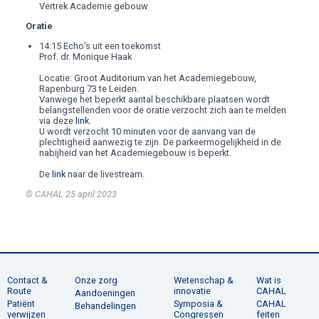
Vertrek Academie gebouw
Oratie
14:15 Echo’s uit een toekomst
Prof. dr. Monique Haak
Locatie: Groot Auditorium van het Academiegebouw,
Rapenburg 73 te Leiden.
Vanwege het beperkt aantal beschikbare plaatsen wordt
belangstellenden voor de oratie verzocht zich aan te melden
via deze
link
.
U wordt verzocht 10 minuten voor de aanvang van de
plechtigheid aanwezig te zijn. De parkeermogelijkheid in de
nabijheid van het Academiegebouw is beperkt.
De
link
naar de livestream.
© CAHAL
25 april 2023
Contact &
Onze zorg
Wetenschap &
Wat is
Route
innovatie
CAHAL
Aandoeningen
Patiënt
Symposia &
CAHAL
Behandelingen
verwijzen
Congressen
feiten