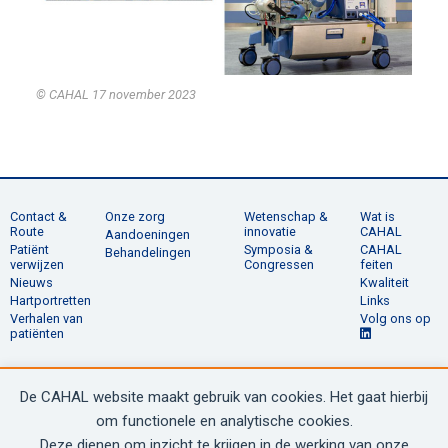
© CAHAL
17 november 2023
Contact &
Onze zorg
Wetenschap &
Wat is
Route
innovatie
CAHAL
Aandoeningen
Patiënt
Symposia &
CAHAL
Behandelingen
verwijzen
Congressen
feiten
Nieuws
Kwaliteit
Hartportretten
Links
Verhalen van
Volg ons op
patiënten
De CAHAL website maakt gebruik van cookies. Het gaat hierbij
© 2020 - 2026 CAHAL
om functionele en analytische cookies.
Deze dienen om inzicht te krijgen in de werking van onze