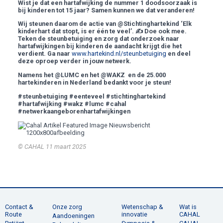
Wist je dat een hartafwijking de nummer 1 doodsoorzaak is
bij kinderen tot 15 jaar? Samen kunnen we dat veranderen!
Wij steunen daarom de actie van @Stichtinghartekind ‘Elk
kinderhart dat stopt, is er één te veel’.
✍
Doe ook mee.
Teken de steunbetuiging en zorg dat onderzoek naar
hartafwijkingen bij kinderen de aandacht krijgt die het
verdient. Ga naar
www.hartekind.nl/steunbetuiging
en deel
deze oproep verder in jouw netwerk.
Namens het @LUMC en het @WAKZ en de 25.000
hartekinderen in Nederland bedankt voor je steun!
#steunbetuiging #eenteveel #stichtinghartekind
#hartafwijking #wakz #lumc #cahal
#netwerkaangeborenhartafwijkingen
© CAHAL
11 maart 2025
Contact &
Onze zorg
Wetenschap &
Wat is
Route
innovatie
CAHAL
Aandoeningen