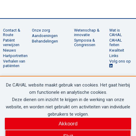
Contact &
Onze zorg
Wetenschap &
Wat is
Route
innovatie
CAHAL
Aandoeningen
Patiënt
Symposia &
CAHAL
Behandelingen
verwijzen
Congressen
feiten
Nieuws
Kwaliteit
Hartportretten
Links
Verhalen van
Volg ons op
patiënten
De CAHAL website maakt gebruik van cookies. Het gaat hierbij
© 2020 - 2026 CAHAL
om functionele en analytische cookies.
Deze dienen om inzicht te krijgen in de werking van onze
website, en worden niet gebruikt om activiteiten van individuele
gebruikers te volgen.
Akkoord
SITEMAP