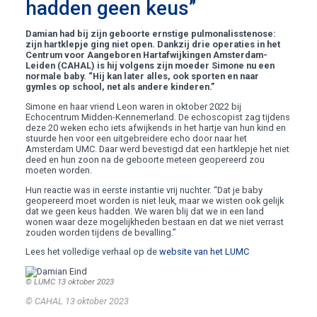
hadden geen keus”
Damian had bij zijn geboorte ernstige pulmonalisstenose:
zijn hartklepje ging niet open. Dankzij
drie operaties in het
Centrum voor Aangeboren Hartafwijkingen Amsterdam-
Leiden (CAHAL) is hij volgens zijn moeder Simone nu een
normale baby. “Hij kan later alles, ook sporten en naar
gymles op school, net als andere kinderen.”
Simone en haar vriend Leon waren in oktober 2022 bij
Echocentrum Midden-Kennemerland. De echoscopist zag tijdens
deze 20 weken echo iets afwijkends in het hartje van hun kind en
stuurde hen voor een uitgebreidere echo door naar het
Amsterdam UMC. Daar werd bevestigd dat een hartklepje het niet
deed en hun zoon na de geboorte meteen geopereerd zou
moeten worden.
Hun reactie was in eerste instantie vrij nuchter. “Dat je baby
geopereerd moet worden is niet leuk, maar we wisten ook gelijk
dat we geen keus hadden. We waren blij dat we in een land
wonen waar deze mogelijkheden bestaan en dat we niet verrast
zouden worden tijdens de bevalling.”
Lees het volledige verhaal op de
website van het LUMC
© LUMC 13 oktober 2023
© CAHAL
13 oktober 2023